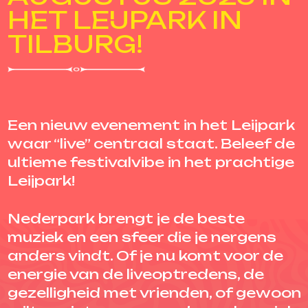
HET LEIJPARK IN
TILBURG!
Een nieuw evenement in het Leijpark
waar “live” centraal staat. Beleef de
ultieme festivalvibe in het prachtige
Leijpark!
Nederpark brengt je de beste
muziek en een sfeer die je nergens
anders vindt. Of je nu komt voor de
energie van de liveoptredens, de
gezelligheid met vrienden, of gewoon